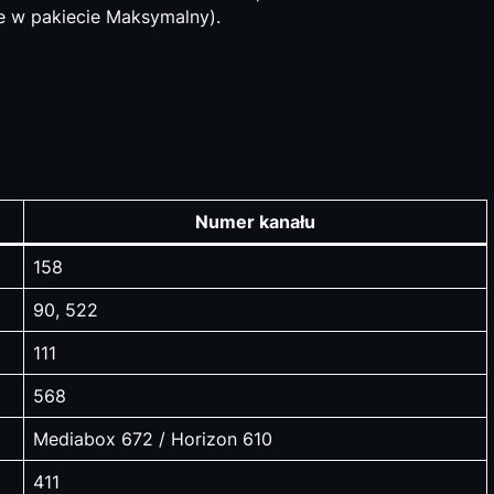
e w pakiecie Maksymalny).
Numer kanału
158
90, 522
111
568
Mediabox 672 / Horizon 610
411