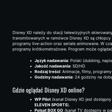
Disney XD należy do stacji telewizyjnych skierowan
transmitowanych w ramówce Disney XD są chłopcy i 
programy live-action oraz seriale animowane. W cz
programy krótkometrażowe. Program może oglądać 
Język nadawania
: Polski (dubbing, napi
Jakość nadawania
: SD/HD
Rodzaj treści
: Animacje, filmy, programy
Godziny nadawania
: 24 godziny na dob
Gdzie oglądać Disney XD online?
WP Pilot
(kanał Disney XD jest dostępn
ELEVEN SPORTS
).
Polsat BOX GO
(kanał TV dostępny w pak