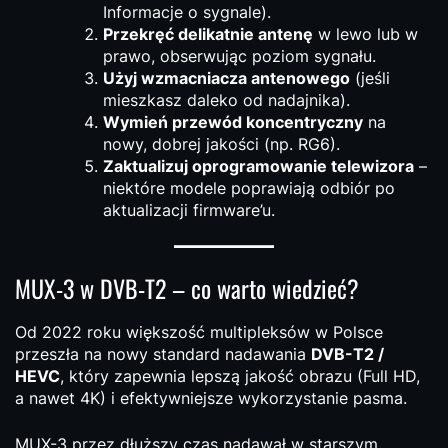
Informacje o sygnale).
Przekręć delikatnie antenę
w lewo lub w
prawo, obserwując poziom sygnału.
Użyj wzmacniacza antenowego
(jeśli
mieszkasz daleko od nadajnika).
Wymień przewód koncentryczny
na
nowy, dobrej jakości (np. RG6).
Zaktualizuj oprogramowanie telewizora
–
niektóre modele poprawiają odbiór po
aktualizacji firmware’u.
MUX-3 w DVB-T2 – co warto wiedzieć?
Od 2022 roku większość multipleksów w Polsce
przeszła na nowy standard nadawania
DVB-T2 /
HEVC
, który zapewnia lepszą jakość obrazu (Full HD,
a nawet 4K) i efektywniejsze wykorzystanie pasma.
MUX-3 przez dłuższy czas nadawał w starszym