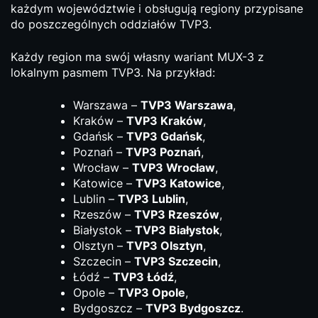
każdym województwie i obsługują regiony przypisane
do poszczególnych oddziałów TVP3.
Każdy region ma swój własny wariant MUX-3 z
lokalnym pasmem TVP3. Na przykład:
Warszawa –
TVP3 Warszawa
,
Kraków –
TVP3 Kraków
,
Gdańsk –
TVP3 Gdańsk
,
Poznań –
TVP3 Poznań
,
Wrocław –
TVP3 Wrocław
,
Katowice –
TVP3 Katowice
,
Lublin –
TVP3 Lublin
,
Rzeszów –
TVP3 Rzeszów
,
Białystok –
TVP3 Białystok
,
Olsztyn –
TVP3 Olsztyn
,
Szczecin –
TVP3 Szczecin
,
Łódź –
TVP3 Łódź
,
Opole –
TVP3 Opole
,
Bydgoszcz –
TVP3 Bydgoszcz
.